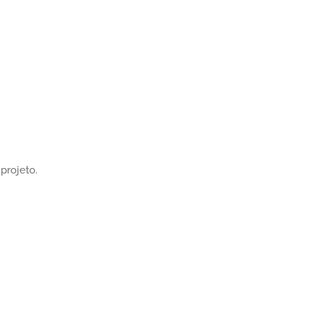
projeto.
Ramalde Residence